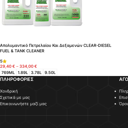
Απολυμαντικό Πετρελαίου Και Δεξαμενών CLEAR-DIESEL
FUEL & TANK CLEANER
5
29,40
€
–
334,00
€
Επιλογή
769ML
1.89L
3.78L
9.50L
ΠΛΗΡΟΦΟΡΙΕΣ
ΑΓ
Χονδρική
Πλη
Σχετικά με μας
Επι
Επικοινωνήστε μαζί μας
Όρο