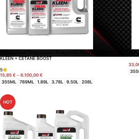
Καθαριστικό Πετρελαίου – Ενισχυτικό Κετανίων DIESEL
Καθα
KLEEN + CETANE BOOST
33,
5
Επιλ
355
15,85
€
–
6.100,00
€
Επιλογή
355ML
769ML
1.89L
3.78L
9.50L
208L
HOT