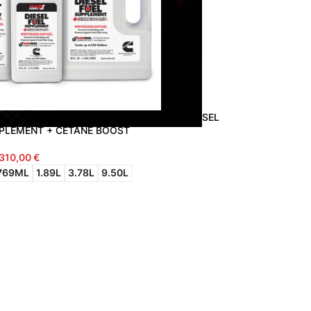
ικό Πετρελαίου – Ενισχυτικό Κετανίων DIESEL
PLEMENT + CETANE BOOST
310,00
€
769ML
1.89L
3.78L
9.50L