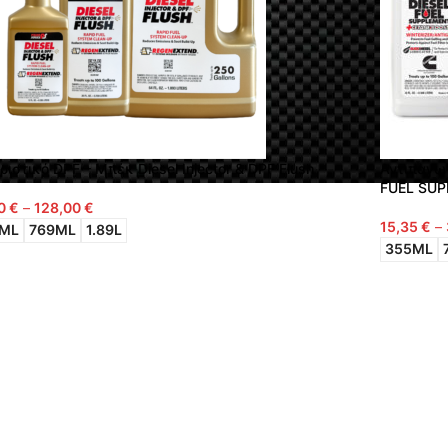
ριστικό DPF – Μπέκ Diesel Injector & DPF Flush
Αντιπαγωτ
FUEL SUP
00
€
–
128,00
€
ογή
15,35
€
–
ML
769ML
1.89L
Επιλογή
355ML