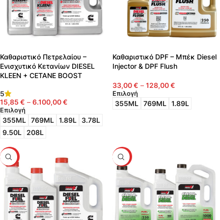
Καθαριστικό Πετρελαίου –
Καθαριστικό DPF – Μπέκ Diesel
Ενισχυτικό Κετανίων DIESEL
Injector & DPF Flush
KLEEN + CETANE BOOST
33,00
€
–
128,00
€
5
Επιλογή
15,85
€
–
6.100,00
€
355ML
769ML
1.89L
Επιλογή
355ML
769ML
1.89L
3.78L
9.50L
208L
HOT
HOT